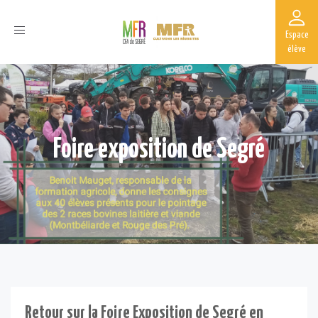
Toggle
Espace
navigation
élève
Foire exposition de Segré
Retour sur la Foire Exposition de Segré en