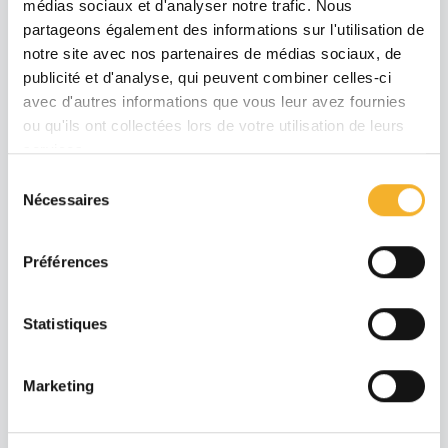
Jamois. Tous les jeunes sont ainsi sensibilisés
médias sociaux et d'analyser notre trafic. Nous
partageons également des informations sur l'utilisation de
au tri pour un avenir plus propre.
notre site avec nos partenaires de médias sociaux, de
publicité et d'analyse, qui peuvent combiner celles-ci
avec d'autres informations que vous leur avez fournies
ou qu'ils ont collectées lors de votre utilisation de leurs
services.
Sélection
Nécessaires
du
consentement
Préférences
Statistiques
Marketing