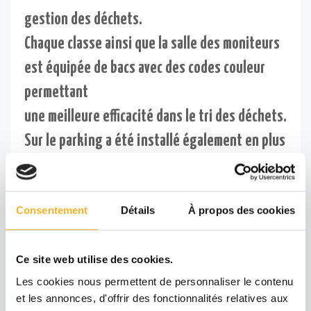
gestion des déchets.
Chaque classe ainsi que la salle des moniteurs
est équipée de bacs avec des codes couleur
permettant
une meilleure efficacité dans le tri des déchets.
Sur le parking a été installé également en plus
des poubelles noires classiques une poubelle
dédiée aux produits recyclables.
Consentement
Détails
À propos des cookies
En ce qui concerne les déchets biodégradables,
notamment du réfectoire un bac à compost a
Ce site web utilise des cookies.
été construit
Les cookies nous permettent de personnaliser le contenu
et mis en place par Simon Renault et Gilles
et les annonces, d'offrir des fonctionnalités relatives aux