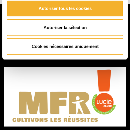
Autoriser tous les cookies
La MFR
Autoriser la sélection
Présentation
Formations
Cookies nécessaires uniquement
Galerie