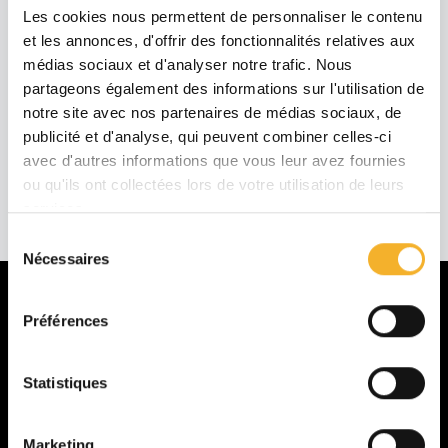
de mettre en lumière tout le talent et le
Les cookies nous permettent de personnaliser le contenu
sérieux de nos futurs agriculteurs. Une belle
et les annonces, d'offrir des fonctionnalités relatives aux
médias sociaux et d'analyser notre trafic. Nous
réussite collective qui prouve que la relève est
partageons également des informations sur l'utilisation de
prête à s'adapter !
notre site avec nos partenaires de médias sociaux, de
publicité et d'analyse, qui peuvent combiner celles-ci
Click me!
avec d'autres informations que vous leur avez fournies
ou qu'ils ont collectées lors de votre utilisation de leurs
services.
Sélection
Nécessaires
du
consentement
Préférences
La MFR
Présentation
Statistiques
Formations
Galerie
Marketing