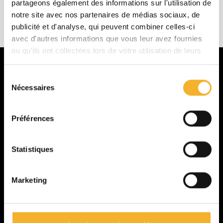
partageons également des informations sur l'utilisation de
notre site avec nos partenaires de médias sociaux, de
publicité et d'analyse, qui peuvent combiner celles-ci
avec d'autres informations que vous leur avez fournies
ou qu'ils ont collectées lors de votre utilisation de leurs
services.
Sélection
La MFR
Nécessaires
du
consentement
Présentation
Préférences
Formations
Galerie
Statistiques
Marketing