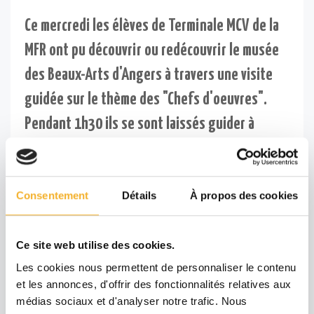
Ce mercredi les élèves de Terminale MCV de la
MFR ont pu découvrir ou redécouvrir le musée
des Beaux-Arts d'Angers à travers une visite
guidée sur le thème des "Chefs d'oeuvres".
Pendant 1h30 ils se sont laissés guider à
travers les différentes pièces du musée et se
sont montrés très intéressés par les
Consentement
Détails
À propos des cookies
explications et anecdotes racontées par la
médiatrice.
Une très belle sortie culturelle qui a plu à tous
Ce site web utilise des cookies.
Les cookies nous permettent de personnaliser le contenu
les élèves et aux accompagnatrices
et les annonces, d'offrir des fonctionnalités relatives aux
médias sociaux et d'analyser notre trafic. Nous
Click me!