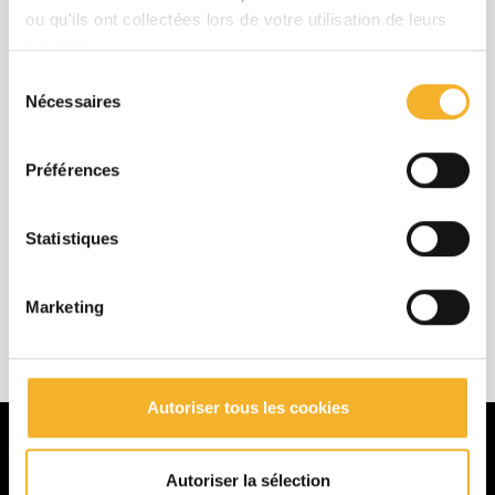
ou qu'ils ont collectées lors de votre utilisation de leurs
Après !!!!
services.
Sélection
Nécessaires
du
consentement
Préférences
Statistiques
Marketing
Autoriser tous les cookies
Autoriser la sélection
La MFR